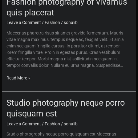
Fashion photography of vivamus
ultrices
mollis
quis placerat
faucibus
Leave a Comment
/
Fashion
/
sonalib
Maecenas pharetra risus sit amet gravida fermentum. Mauris
vitae magna maximus, tempus neque ac, feugiat velit. Etiam a
enim nec quam fringilla cursus. In porttitor elit mi, at tempor
lorem fringilla vitae. Proin in egestas purus. Cras vestibulum
efficitur tempor. Morbi magna nisl, sollicitudin nec quam in,
tempor convallis dolor. Nullam eu urna magna. Suspendisse…
Fashion
Read More »
photography
of
vivamus
Studio photography neque porro
quis
placerat
quisquam est
Leave a Comment
/
Fashion
/
sonalib
Studio photography neque porro quisquam est Maecenas