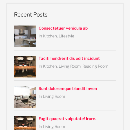
a
r
Recent Posts
c
h
Consectetuer vehicula ab
f
In Kitchen, Lifestyle
o
r
:
Taciti hendrerit dis odit incidunt
In Kitchen, Living Room, Reading Room
Sunt doloremque blandit inven
In Living Room
Fugit quaerat vulputate! Irure.
In Living Room