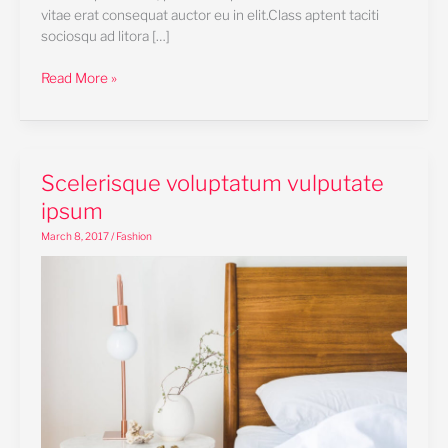
vitae erat consequat auctor eu in elit.Class aptent taciti
sociosqu ad litora […]
Read More »
Scelerisque
Scelerisque voluptatum vulputate
voluptatum
ipsum
vulputate
March 8, 2017
/
Fashion
ipsum