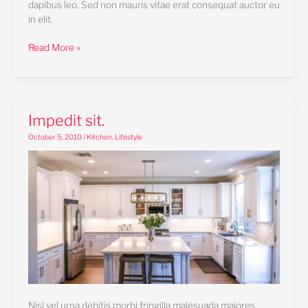
dapibus leo. Sed non mauris vitae erat consequat auctor eu
in elit.
Read More »
Impedit
Impedit sit.
sit.
October 5, 2010
/
Kitchen
,
Lifestyle
Nisl vel urna debitis morbi fringilla malesuada maiores