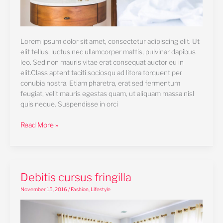
Lorem ipsum dolor sit amet, consectetur adipiscing elit. Ut
elit tellus, luctus nec ullamcorper mattis, pulvinar dapibus
leo. Sed non mauris vitae erat consequat auctor eu in
elit.Class aptent taciti sociosqu ad litora torquent per
conubia nostra. Etiam pharetra, erat sed fermentum
feugiat, velit mauris egestas quam, ut aliquam massa nisl
quis neque. Suspendisse in orci
Read More »
Debitis
Debitis cursus fringilla
cursus
November 15, 2016
/
Fashion
,
Lifestyle
fringilla