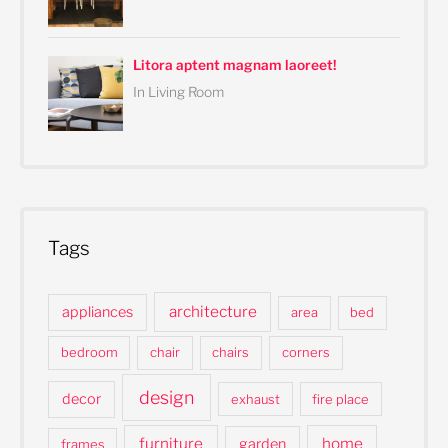
Litora aptent magnam laoreet!
In Living Room
Tags
architecture
appliances
area
bed
bedroom
chair
chairs
corners
design
decor
exhaust
fire place
furniture
home
garden
frames