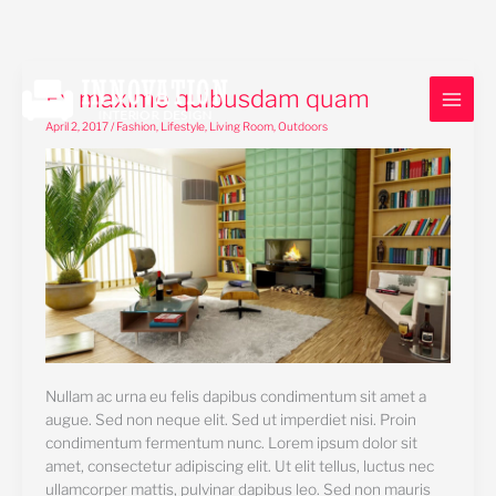
Skip
Ex
Ex maxime quibusdam quam
to
maxime
content
April 2, 2017
/
Fashion
,
Lifestyle
,
Living Room
,
Outdoors
quibusdam
quam
Nullam ac urna eu felis dapibus condimentum sit amet a
augue. Sed non neque elit. Sed ut imperdiet nisi. Proin
condimentum fermentum nunc. Lorem ipsum dolor sit
amet, consectetur adipiscing elit. Ut elit tellus, luctus nec
ullamcorper mattis, pulvinar dapibus leo. Sed non mauris