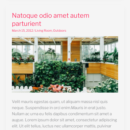
Natoque
Natoque odio amet autem
odio
parturient
amet
March 15, 2012
/
Living Room
,
Outdoors
autem
parturient
Velit mauris egestas quam, ut aliquam massa nisl quis
neque. Suspendisse in orci enim.Mauris in erat justo.
Nullam ac urna eu felis dapibus condimentum sit amet a
augue. Lorem ipsum dolor sit amet, consectetur adipiscing
elit. Ut elit tellus, luctus nec ullamcorper mattis, pulvinar