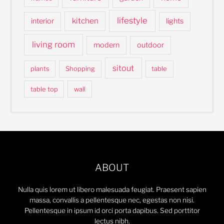
lifestyle
kitchen
interior
lights
living room
modern
outdoor
sitout
plants
Shopping
table
table top
wall
ABOUT
Nulla quis lorem ut libero malesuada feugiat. Praesent sapien
massa, convallis a pellentesque nec, egestas non nisi.
Pellentesque in ipsum id orci porta dapibus. Sed porttitor
lectus nibh.