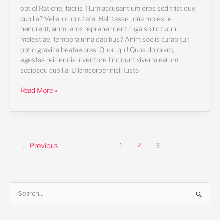
optio! Ratione, facilis. Illum accusantium eros sed tristique,
cubilia? Vel eu cupiditate. Habitasse urna molestie
hendrerit, animi eros reprehenderit fuga sollicitudin
molestiae, tempora urna dapibus? Anim sociis curabitur,
optio gravida beatae cras! Quod qui! Quos dolorem,
egestas reiciendis inventore tincidunt viverra earum,
sociosqu cubilia. Ullamcorper nisl! Iusto
Read More »
←
Previous
1
2
3
S
e