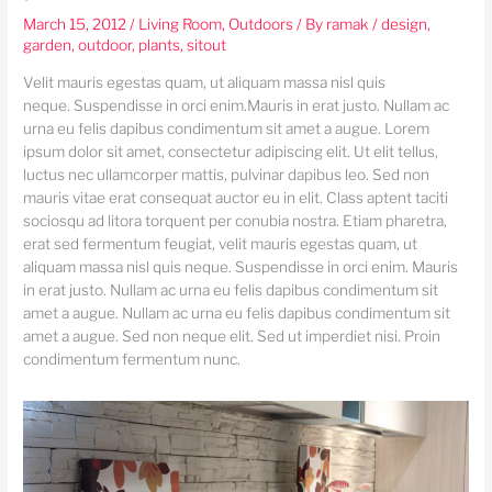
March 15, 2012
/
Living Room
,
Outdoors
/ By
ramak
/
design
,
garden
,
outdoor
,
plants
,
sitout
Velit mauris egestas quam, ut aliquam massa nisl quis
neque. Suspendisse in orci enim.Mauris in erat justo. Nullam ac
urna eu felis dapibus condimentum sit amet a augue. Lorem
ipsum dolor sit amet, consectetur adipiscing elit. Ut elit tellus,
luctus nec ullamcorper mattis, pulvinar dapibus leo. Sed non
mauris vitae erat consequat auctor eu in elit. Class aptent taciti
sociosqu ad litora torquent per conubia nostra. Etiam pharetra,
erat sed fermentum feugiat, velit mauris egestas quam, ut
aliquam massa nisl quis neque. Suspendisse in orci enim. Mauris
in erat justo. Nullam ac urna eu felis dapibus condimentum sit
amet a augue. Nullam ac urna eu felis dapibus condimentum sit
amet a augue. Sed non neque elit. Sed ut imperdiet nisi. Proin
condimentum fermentum nunc.