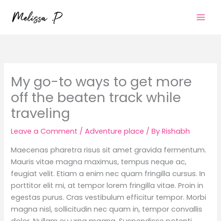
Skip
to
content
My go-to ways to get more
off the beaten track while
traveling
Leave a Comment
/
Adventure place
/ By
Rishabh
Maecenas pharetra risus sit amet gravida fermentum.
Mauris vitae magna maximus, tempus neque ac,
feugiat velit. Etiam a enim nec quam fringilla cursus. In
porttitor elit mi, at tempor lorem fringilla vitae. Proin in
egestas purus. Cras vestibulum efficitur tempor. Morbi
magna nisl, sollicitudin nec quam in, tempor convallis
dolor. Nullam eu urna magna. Suspendisse potenti.