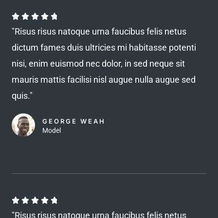
f
5
R





a
"Risus risus natoque urna faucibus felis netus
t
dictum fames duis ultricies mi habitasse potenti
e
nisi, enim euismod nec dolor, in sed neque sit
d
mauris mattis facilisi nisl augue nulla augue sed
4
quis."
.
8
GEORGE WEAH
o
Model
u
t
o
f
5
R





a
"Risus risus natoque urna faucibus felis netus