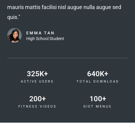
d
mauris mattis facilisi nisl augue nulla augue sed
4
quis."
.
8
EMMA TAN
o
High School Student
u
t
o
325
K+
640
K+
f
5
ACTIVE USERS
TOTAL DOWNLOAD
200
+
100
+
FITNESS VIDEOS
DIET MENUS