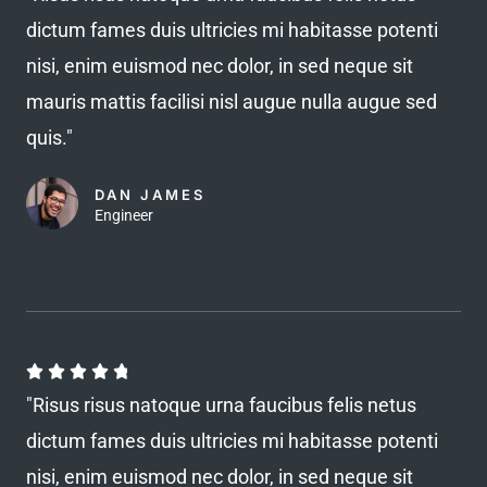
t
dictum fames duis ultricies mi habitasse potenti
e
nisi, enim euismod nec dolor, in sed neque sit
d
mauris mattis facilisi nisl augue nulla augue sed
4
quis."
.
8
DAN JAMES
o
Engineer
u
t
o
f
5
R





a
"Risus risus natoque urna faucibus felis netus
t
dictum fames duis ultricies mi habitasse potenti
e
nisi, enim euismod nec dolor, in sed neque sit