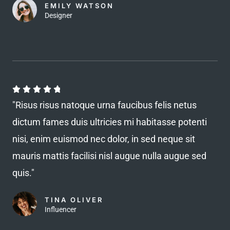
t
EMILY WATSON
o
Designer
o
u
f
t
5
o
f
5
R





a
"Risus risus natoque urna faucibus felis netus
t
dictum fames duis ultricies mi habitasse potenti
e
nisi, enim euismod nec dolor, in sed neque sit
d
mauris mattis facilisi nisl augue nulla augue sed
4
quis."
.
8
TINA OLIVER
o
Influencer
u