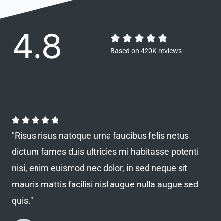
4.8





R
Based on 420K reviews
a
t
e
d
R





4
a
"Risus risus natoque urna faucibus felis netus
t
.
dictum fames duis ultricies mi habitasse potenti
e
8
nisi, enim euismod nec dolor, in sed neque sit
d
mauris mattis facilisi nisl augue nulla augue sed
o
4
quis."
u
.
8