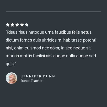
t
o
f
5
R





a
"Risus risus natoque urna faucibus felis netus
t
dictum fames duis ultricies mi habitasse potenti
e
nisi, enim euismod nec dolor, in sed neque sit
d
mauris mattis facilisi nisl augue nulla augue sed
4
quis."
.
8
JENNIFER DUNN
o
Dance Teacher
u
t
o