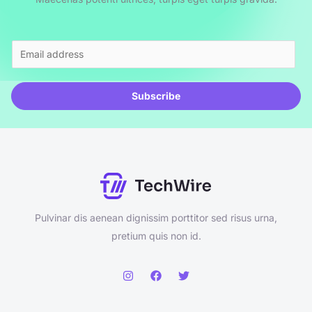
E
m
a
Subscribe
i
l
*
Pulvinar dis aenean dignissim porttitor sed risus urna,
pretium quis non id.