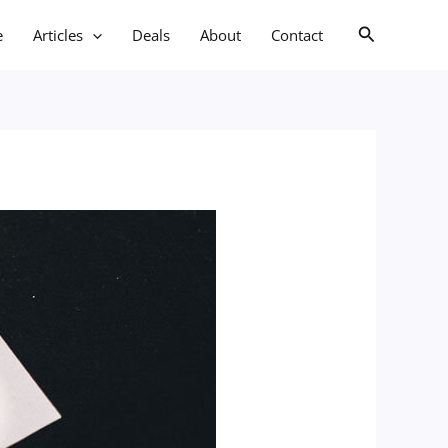
Search
e
Articles
Deals
About
Contact