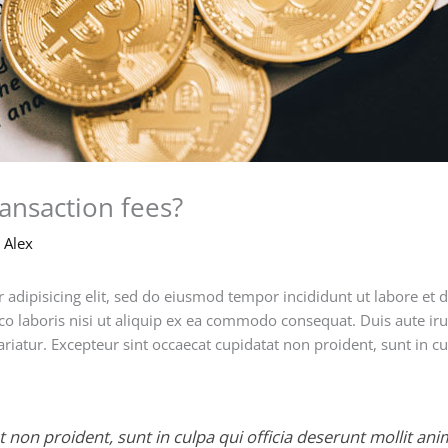
ansaction fees?
y
Alex
 adipisicing elit, sed do eiusmod tempor incididunt ut labore et
co laboris nisi ut aliquip ex ea commodo consequat. Duis aute iru
pariatur. Excepteur sint occaecat cupidatat non proident, sunt in cu
 non proident, sunt in culpa qui officia deserunt mollit ani