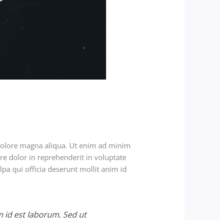
 dolore magna aliqua. Ut enim ad minim
re dolor in reprehenderit in voluptate
lpa qui officia deserunt mollit anim id
m id est laborum. Sed ut