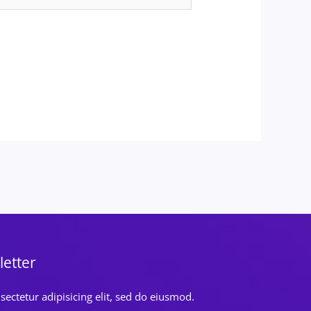
letter
ectetur adipisicing elit, sed do eiusmod.