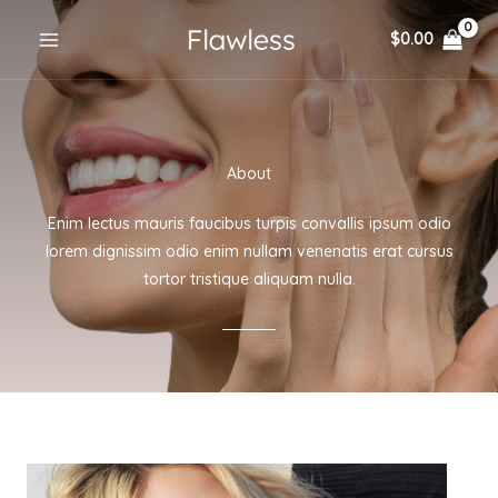
Skip
$
0.00
to
content
About
Enim lectus mauris faucibus turpis convallis ipsum odio
lorem dignissim odio enim nullam venenatis erat cursus
tortor tristique aliquam nulla.