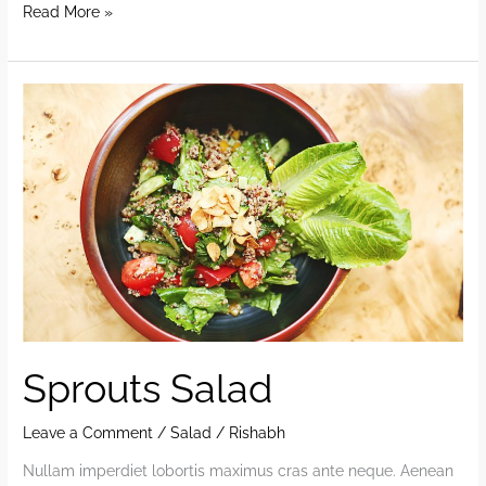
Tasty
Read More »
Pasta
Sprouts Salad
Leave a Comment
/
Salad
/
Rishabh
Nullam imperdiet lobortis maximus cras ante neque. Aenean