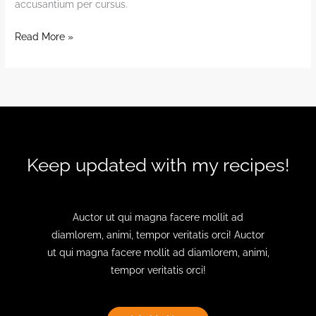
accusantium per cursus.
Banana
Read More »
Salad
Keep updated with my recipes!
Auctor ut qui magna facere mollit ad
diamlorem, animi, tempor veritatis orci! Auctor
ut qui magna facere mollit ad diamlorem, animi,
tempor veritatis orci!