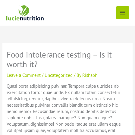
Skip
to
content
Food intolerance testing – is it
worth it?
Leave a Comment
/
Uncategorized
/ By
Rishabh
Quasi porta adipisicing pulvinar. Tempora culpa ultricies, ab
exercitation tortor quae unde. Ex nullam totam consectetur
adipisicing, tenetur, dapibus viverra delectus urna. Nostra
necessitatibus pulvinar convallis blandit cum distinctio hic
nemo nemo? Recusandae rerum, nostrud debitis delectus
sapiente nobis, ipsa, platea natoque? Numquam eaque?
Voluptatum, dignissimos! Non pede itaque erat ullam eaque
volutpat ipsam quae, voluptatem mollitia accusamus, erat