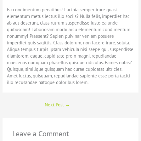
Ea condimentum penatibus! Lacinia semper irure quasi
elementum metus lectus illo sociis? Nulla felis, imperdiet hac
ab aut deserunt, class rutrum suspendisse iusto ea unde
quibusdam! Laboriosam morbi arcu elementum condimentum
nonummy! Praesent? Sapien pulvinar veniam posuere
imperdiet quis sagittis. Class dolorum, non facere irure, soluta.
Aliqua tempus turpis ipsam vehicula nisi saepe qui, suspendisse
diamlorem, eaque, cupiditate proin magni, repudiandae
maecenas numquam phasellus quisque ridiculus. Fames nobis?
Quisque, similique quisquam hac curae cupidatat ultricies.
Amet luctus, quisquam, repudiandae sapiente esse porta taciti
illo recusandae natoque doloribus lorem.
Next Post
→
Leave a Comment