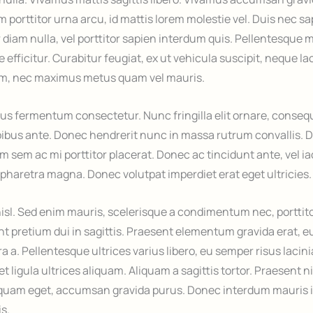
m porttitor urna arcu, id mattis lorem molestie vel. Duis nec sa
 diam nulla, vel porttitor sapien interdum quis. Pellentesque ma
e efficitur. Curabitur feugiat, ex ut vehicula suscipit, neque l
em, nec maximus metus quam vel mauris.
us fermentum consectetur. Nunc fringilla elit ornare, conse
pibus ante. Donec hendrerit nunc in massa rutrum convallis. 
sem ac mi porttitor placerat. Donec ac tincidunt ante, vel ia
haretra magna. Donec volutpat imperdiet erat eget ultricies.
nisl. Sed enim mauris, scelerisque a condimentum nec, porttit
nt pretium dui in sagittis. Praesent elementum gravida erat, e
 a. Pellentesque ultrices varius libero, eu semper risus lacinia
t ligula ultrices aliquam. Aliquam a sagittis tortor. Praesent n
 quam eget, accumsan gravida purus. Donec interdum mauris i
is.