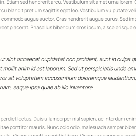
 in. Etiam sed hendrerit arcu. Vestibulum sit amet urna lorem.
arcu blandit pretium sagittis eget leo. Vestibulum vulputate ve
s commodo augue auctor. Cras hendrerit augue purus. Sed impe
aoreet placerat. Phasellus bibendum eros ipsum, a scelerisque e
r sint occaecat cupidatat non proident, sunt in culpa qui
 mollit anim id est laborum. Sed ut perspiciatis unde omn
rror sit voluptatem accusantium doloremque laudantium
iam, eaque ipsa quae ab illo inventore.
perdiet lectus. Duis ullamcorper nisl sapien, ac interdum en
vitae porttitor mauris. Nunc odio odio, malesuada semper bib
nulla. Vivamus mattis sagittis libero. Vivamus accumsan grav