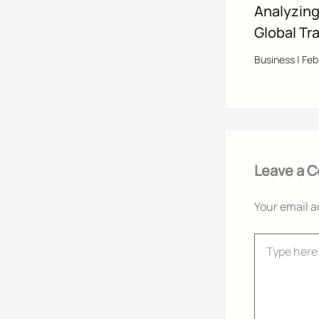
Analyzing
Global Tr
Business
|
Feb
Leave a 
Your email a
Type
here..