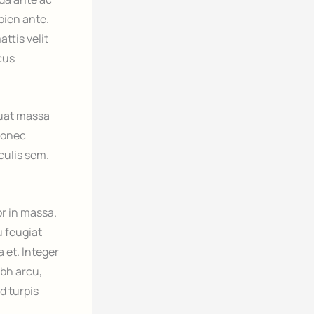
pien ante.
ttis velit
acus
quat massa
Donec
culis sem.
or in massa.
u feugiat
 et. Integer
ibh arcu,
d turpis