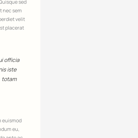
 Quisque sed
lit nec sem
rdiet velit
st placerat
 officia
is iste
, totam
im euismod
endum eu,
ida ante ac