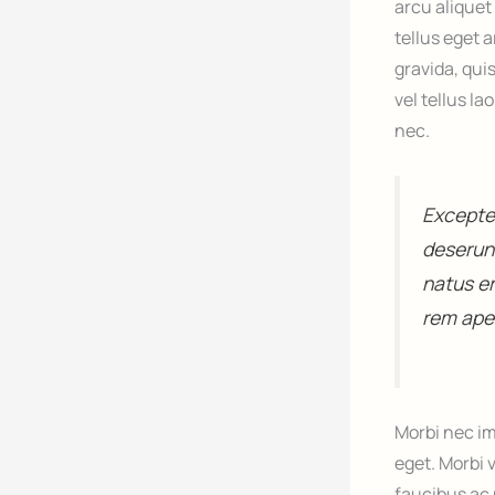
arcu aliquet
tellus eget 
gravida, qui
vel tellus l
nec.
Excepteu
deserunt
natus e
rem aper
Morbi nec im
eget. Morbi 
faucibus ac 