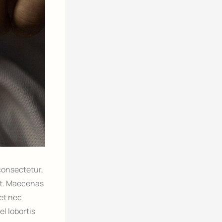
 consectetur,
it. Maecenas
get nec
el lobortis