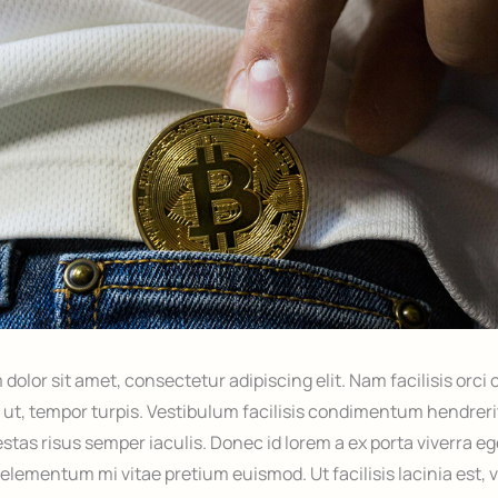
dolor sit amet, consectetur adipiscing elit. Nam facilisis orci
o ut, tempor turpis. Vestibulum facilisis condimentum hendrer
estas risus semper iaculis. Donec id lorem a ex porta viverra e
elementum mi vitae pretium euismod. Ut facilisis lacinia est, v