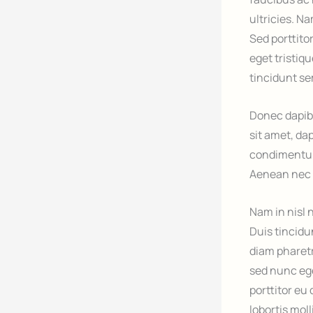
ultricies. Na
Sed porttitor
eget tristiqu
tincidunt s
Donec dapib
sit amet, da
condimentum 
Aenean nec p
Nam in nisl 
Duis tincidu
diam pharetra
sed nunc ege
porttitor eu
lobortis moll