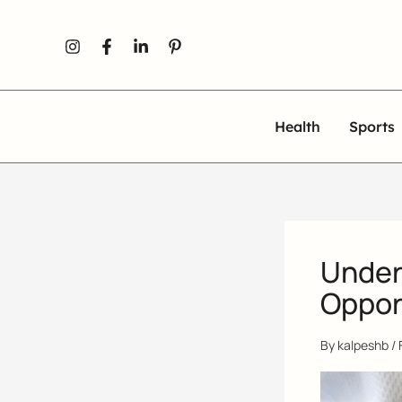
Skip
to
content
Health
Sports
Under
Oppor
By
kalpeshb
/