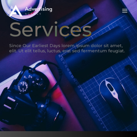
Skip
to
content
Services
Since Our Earliest Days lorem ipsum dolor sit amet,
elit. Ut elit tellus, luctus, erat sed fermentum feugiat.