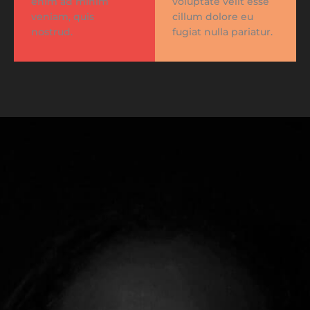
enim ad minim
voluptate velit esse
veniam, quis
cillum dolore eu
nostrud.
fugiat nulla pariatur.