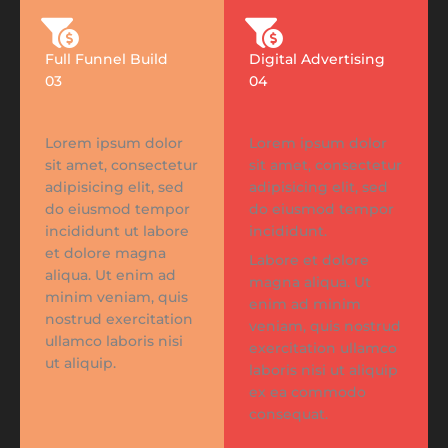
Full Funnel Build
Digital Advertising
03
04
Lorem ipsum dolor
Lorem ipsum dolor
sit amet, consectetur
sit amet, consectetur
adipisicing elit, sed
adipisicing elit, sed
do eiusmod tempor
do eiusmod tempor
incididunt ut labore
incididunt.
et dolore magna
Labore et dolore
aliqua. Ut enim ad
magna aliqua. Ut
minim veniam, quis
enim ad minim
nostrud exercitation
veniam, quis nostrud
ullamco laboris nisi
exercitation ullamco
ut aliquip.
laboris nisi ut aliquip
ex ea commodo
consequat.