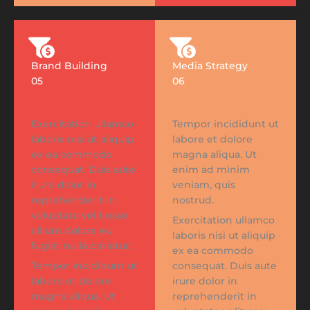
Brand Building
Media Strategy
05
06
Exercitation ullamco
Tempor incididunt ut
laboris nisi ut aliquip
labore et dolore
ex ea commodo
magna aliqua. Ut
consequat. Duis aute
enim ad minim
irure dolor in
veniam, quis
reprehenderit in
nostrud.
voluptate velit esse
Exercitation ullamco
cillum dolore eu
laboris nisi ut aliquip
fugiat nulla pariatur.
ex ea commodo
Tempor incididunt ut
consequat. Duis aute
labore et dolore
irure dolor in
magna aliqua. Ut
reprehenderit in