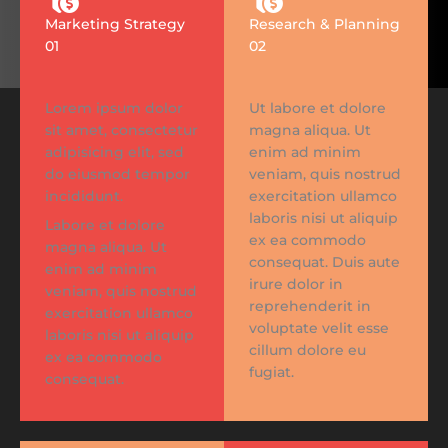
Marketing Strategy
Research & Planning
01
02
Lorem ipsum dolor
Ut labore et dolore
sit amet, consectetur
magna aliqua. Ut
adipisicing elit, sed
enim ad minim
do eiusmod tempor
veniam, quis nostrud
incididunt.
exercitation ullamco
laboris nisi ut aliquip
Labore et dolore
ex ea commodo
magna aliqua. Ut
consequat. Duis aute
enim ad minim
irure dolor in
veniam, quis nostrud
reprehenderit in
exercitation ullamco
voluptate velit esse
laboris nisi ut aliquip
cillum dolore eu
ex ea commodo
fugiat.
consequat.