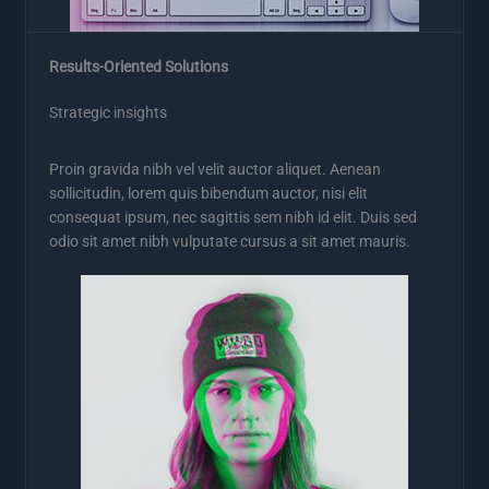
Results-Oriented Solutions
Strategic insights
Proin gravida nibh vel velit auctor aliquet. Aenean
sollicitudin, lorem quis bibendum auctor, nisi elit
consequat ipsum, nec sagittis sem nibh id elit. Duis sed
odio sit amet nibh vulputate cursus a sit amet mauris.