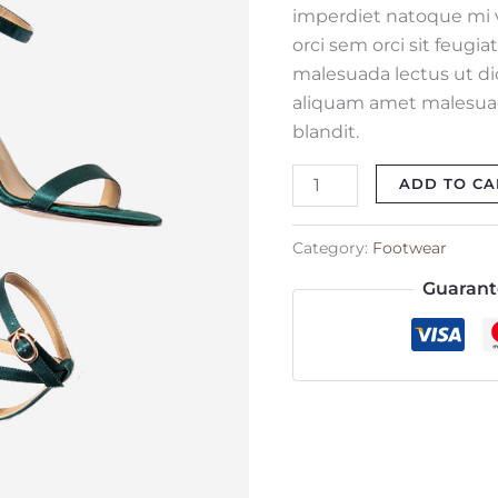
imperdiet natoque mi ve
orci sem orci sit feugi
malesuada lectus ut di
aliquam amet malesuada
blandit.
ADD TO CA
Category:
Footwear
Guarant