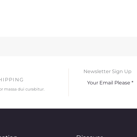
Newsletter Sign Up
HIPPING
lor massa dui curabitur.