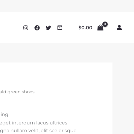
$
0.00
ald green shoes
ping
 eget interdum lacus ultrices
na nullam velit, elit scelerisque