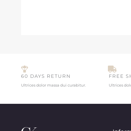
60 DAYS RETURN
FREE S
Ultrices dolor massa dui curabitur.
Ultrices do