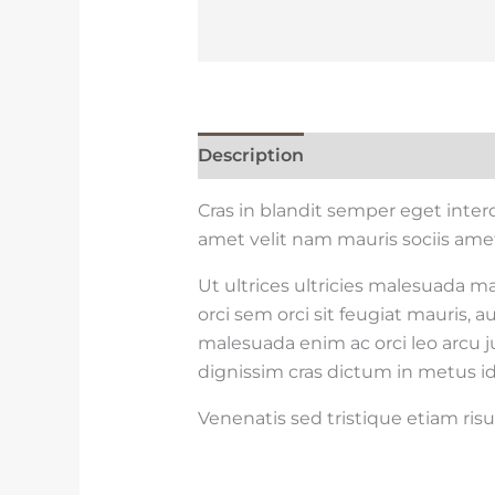
Description
Reviews (0)
Cras in blandit semper eget inte
amet velit nam mauris sociis amet
Ut ultrices ultricies malesuada ma
orci sem orci sit feugiat mauris,
malesuada enim ac orci leo arcu ju
dignissim cras dictum in metus id
Venenatis sed tristique etiam ris