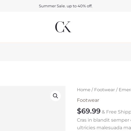
Summer Sale. up to 40% off.
Emerald
Home
/
Footwear
/ Emer
green
Footwear
shoes
$
69.99
& Free Ship
quantity
Cras in blandit semper
ultricies malesuada mag