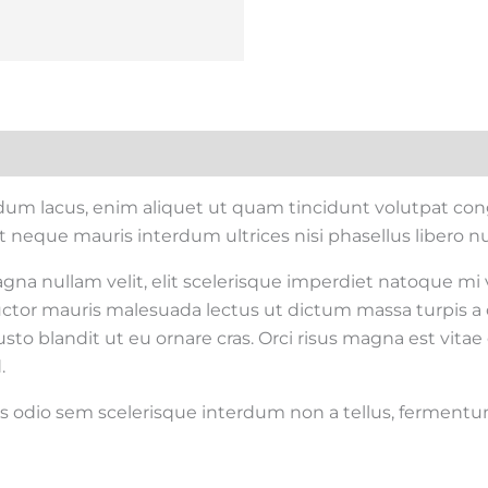
rdum lacus, enim aliquet ut quam tincidunt volutpat co
 neque mauris interdum ultrices nisi phasellus libero n
gna nullam velit, elit scelerisque imperdiet natoque mi v
 auctor mauris malesuada lectus ut dictum massa turpis a
sto blandit ut eu ornare cras. Orci risus magna est vitae 
.
us odio sem scelerisque interdum non a tellus, fermentum 