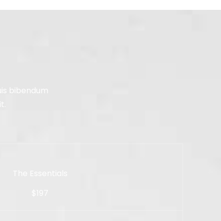
quis bibendum
t.
The Essentials
$197