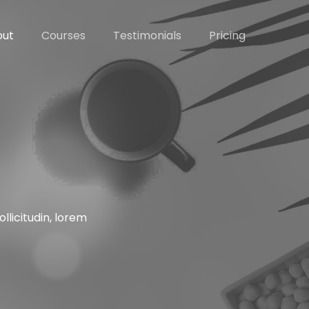
out
Courses
Testimonials
Pricing
llicitudin, lorem