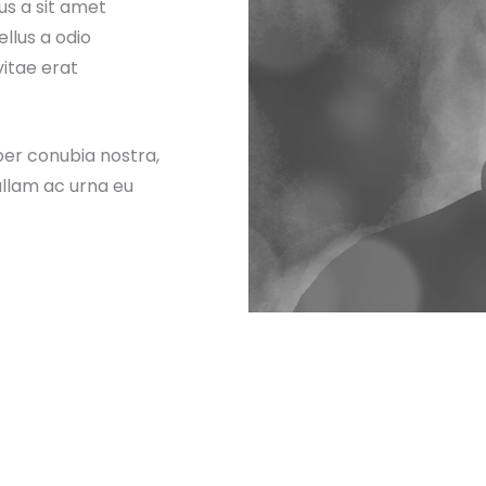
sus a sit amet
llus a odio
vitae erat
 per conubia nostra,
ullam ac urna eu