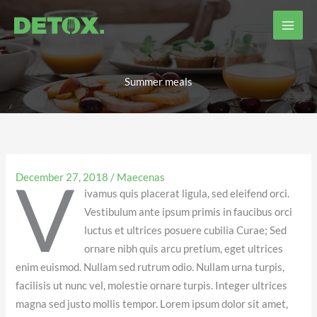
Skip
to
content
Summer meals
V
December 27, 2018
/
Maecenas
ivamus quis placerat ligula, sed eleifend orci.
Vestibulum ante ipsum primis in faucibus orci
luctus et ultrices posuere cubilia Curae; Sed
ornare nibh quis arcu pretium, eget ultrices
enim euismod. Nullam sed rutrum odio. Nullam urna turpis,
facilisis ut nunc vel, molestie ornare turpis. Integer ultrices
magna sed justo mollis tempor. Lorem ipsum dolor sit amet,