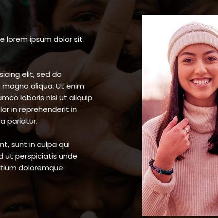
re lorem ipsum dolor sit
icing elit, sed do
e magna aliqua. Ut enim
mco laboris nisi ut aliquip
r in reprehenderit in
a pariatur.
t, sunt in culpa qui
d ut perspiciatis unde
antium doloremque