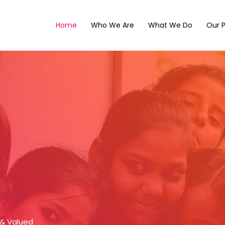
Home
Who We Are
What We Do
Our P
 & Valued