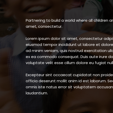
Partnering to build a world where all children a
amet, consectetur.
Lorem ipsum dolor sit amet, consectetur adipis
eiusmod tempor incididunt ut labore et dolor
ad minim veniam, quis nostrud exercitation ulla
ex ea commodo consequat. Duis aute irure dolo
voluptate velit esse cillum dolore eu fugiat null
Excepteur sint occaecat cupidatat non proiden
officia deserunt mollit anim id est laborum. Se
omnis iste natus error sit voluptatem accus
laudantium.