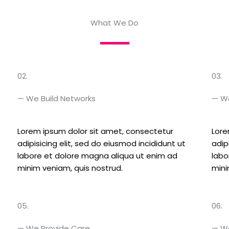
What We Do
02.
03.
— We Build Networks
— W
Lorem ipsum dolor sit amet, consectetur
Lore
adipisicing elit, sed do eiusmod incididunt ut
adip
labore et dolore magna aliqua ut enim ad
labo
minim veniam, quis nostrud.
mini
05.
06.
— We Provide Care
— W