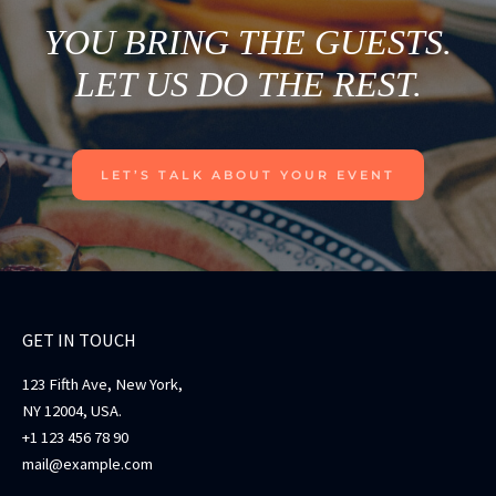
YOU BRING THE GUESTS.
LET US DO THE REST.
LET’S TALK ABOUT YOUR EVENT
GET IN TOUCH
123 Fifth Ave, New York,
NY 12004, USA.
+1 123 456 78 90
mail@example.com