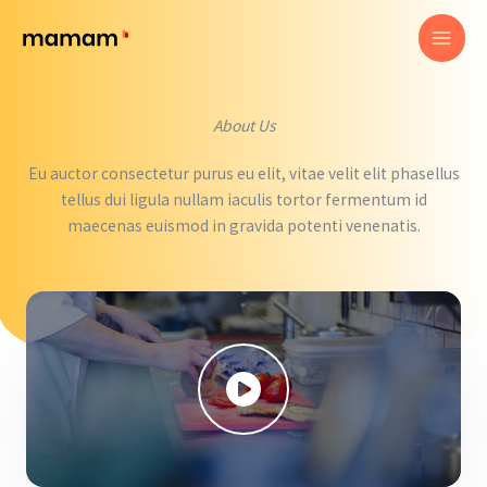
Skip
to
content
About Us
Eu auctor consectetur purus eu elit, vitae velit elit phasellus
tellus dui ligula nullam iaculis tortor fermentum id
maecenas euismod in gravida potenti venenatis.