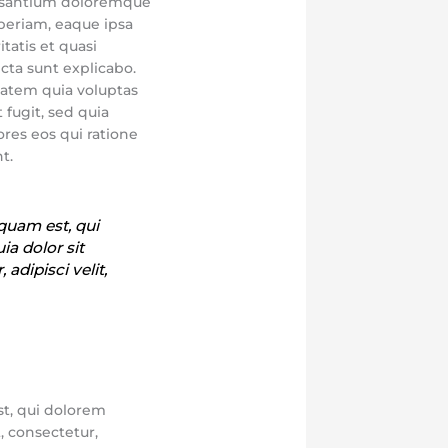
cusantium doloremque
periam, eaque ipsa
itatis et quasi
icta sunt explicabo.
atem quia voluptas
 fugit, sed quia
es eos qui ratione
t.
quam est, qui
a dolor sit
adipisci velit,
t, qui dolorem
, consectetur,