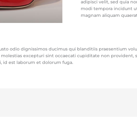
adipisci velit, sed quia
modi tempora incidunt ut
magnam aliquam quaerat
iusto odio dignissimos ducimus qui blanditiis praesentium vol
 molestias excepturi sint occaecati cupiditate non provident, s
i, id est laborum et dolorum fuga.