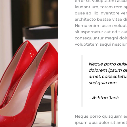
error sit voluptatem ac
laudantium, totam rem a
quae ab illo inventore ver
architecto beatae vitae d
Nemo enim ipsam volupt
sit aspernatur aut odit aut
consequuntur magni dolor
voluptatem sequi nesciun
Neque porro quis
dolorem ipsum qui
amet, consectetur, 
sed quia non.
– Ashton Jack
Neque porro quisquam es
ipsum quia dolor sit amet