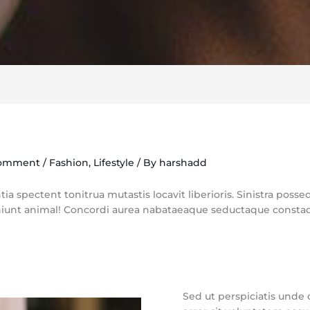
Comment
/
Fashion
,
Lifestyle
/ By
harshadd
 spectent tonitrua mutastis locavit liberioris. Sinistra possed
unt animal! Concordi aurea nabataeaque seductaque constaque
Sed ut perspiciatis unde 