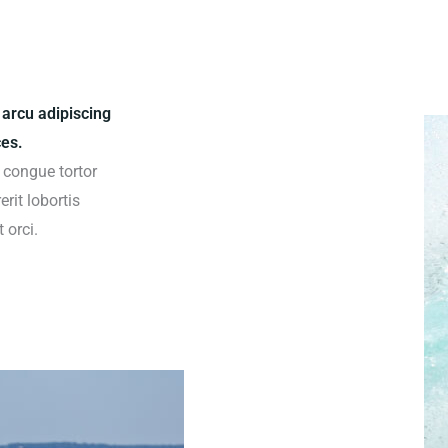
 arcu adipiscing
ces.
 congue tortor
rit lobortis
 orci.