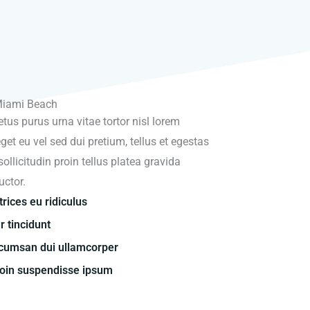
Miami Beach
tus purus urna vitae tortor nisl lorem
et eu vel sed dui pretium, tellus et egestas
ollicitudin proin tellus platea gravida
uctor.
rices eu ridiculus
r tincidunt
ccumsan dui ullamcorper
roin suspendisse ipsum