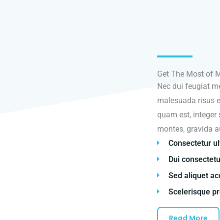
Get The Most of 
Nec dui feugiat me
malesuada risus eg
quam est, integer s
montes, gravida a
Consectetur ult
Dui consectetu
Sed aliquet a
Scelerisque p
Read More