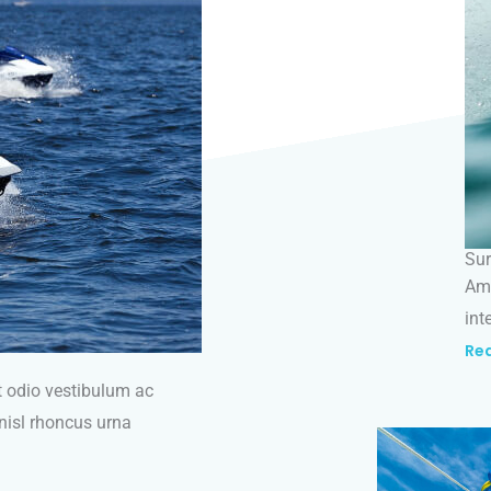
Sur
Ame
int
Re
t odio vestibulum ac
nisl rhoncus urna