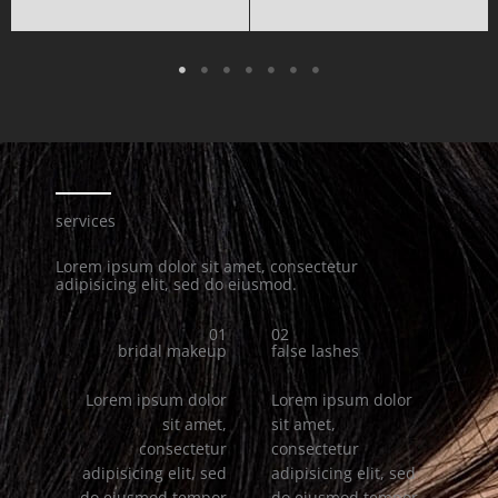
services
Lorem ipsum dolor sit amet, consectetur
adipisicing elit, sed do eiusmod.
01
02
bridal makeup
false lashes
Lorem ipsum dolor
Lorem ipsum dolor
sit amet,
sit amet,
consectetur
consectetur
adipisicing elit, sed
adipisicing elit, sed
do eiusmod tempor
do eiusmod tempor