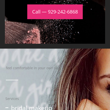
Call — 929-242-6868
feel comfortable in your own skin
Services
bridal makeup