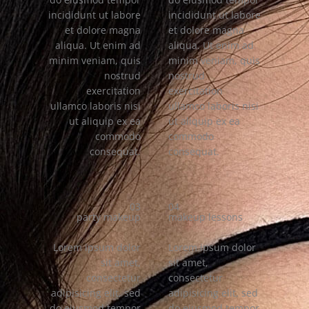
incididunt ut labore
incididunt ut labore
et dolore magna
et dolore magna
aliqua. Ut enim ad
aliqua. Ut enim ad
minim veniam, quis
minim veniam, quis
nostrud
nostrud
exercitation
exercitation
ullamco laboris nisi
ullamco laboris nisi
ut aliquip ex ea
ut aliquip ex ea
commodo
commodo
consequat.
consequat.
03
04
party makeup
makeup lessons
Lorem ipsum dolor
Lorem ipsum dolor
sit amet,
sit amet,
consectetur
consectetur
adipisicing elit, sed
adipisicing elit, sed
do eiusmod tempor
do eiusmod tempor