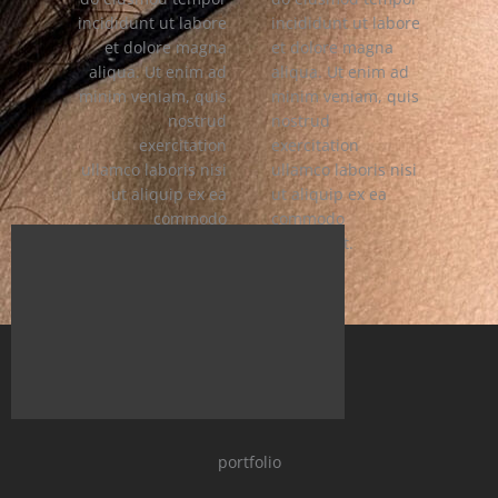
incididunt ut labore
incididunt ut labore
et dolore magna
et dolore magna
aliqua. Ut enim ad
aliqua. Ut enim ad
minim veniam, quis
minim veniam, quis
nostrud
nostrud
exercitation
exercitation
ullamco laboris nisi
ullamco laboris nisi
ut aliquip ex ea
ut aliquip ex ea
commodo
commodo
consequat.
consequat.
portfolio