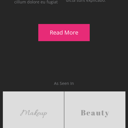
dicta sunt explicabo.
cillum dolore eu fugiat
Read More
As Seen In