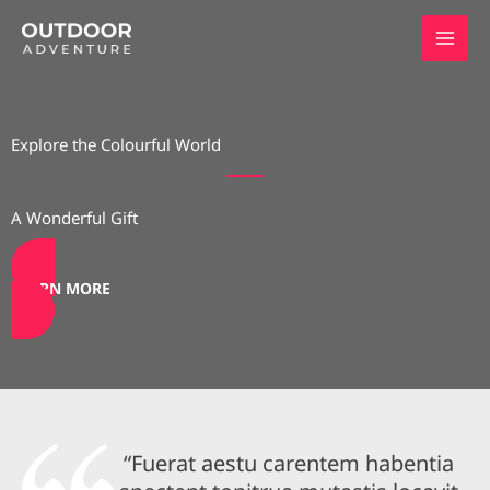
Skip
to
content
Explore the Colourful World
A Wonderful Gift
LEARN MORE
“Fuerat aestu carentem habentia