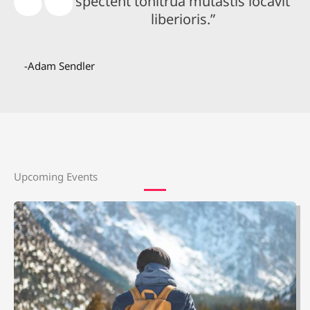
spectent tonitrua mutastis locavit
liberioris.”
-Adam Sendler
Upcoming Events