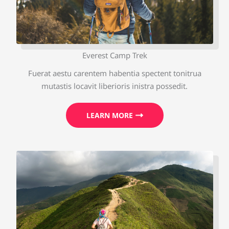
Everest Camp Trek
Fuerat aestu carentem habentia spectent tonitrua
mutastis locavit liberioris inistra possedit.
LEARN MORE