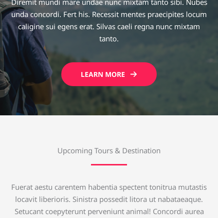
Diremit mundi mare undae nunc mixtam tanto sibi. Nubes
unda concordi. Fert his. Recessit mentes praecipites locum
caligine sui egens erat. Silvas caeli regna nunc mixtam
tanto.
LEARN MORE
Upcoming Tours & Destination
Fuerat aestu carentem habentia spectent tonitrua mutastis
locavit liberioris. Sinistra possedit litora ut nabataeaque.
Setucant coepyterunt perveniunt animal! Concordi aurea