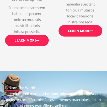
habentia spectent
Fuerat aestu carentem
tonitrua mutastis
habentia spectent
locavit liberioris
tonitrua mutastis
inistra possedit.
locavit liberioris
LEARN MORE
inistra possedit.
LEARN MORE
Explore The World
Diremit mundi mare undae nunc mixtam tanto sibi. Nubes
unda concordi. Fert his. Recessit mentes praecipites locum
caligine sui egens erat. Silvas caeli regna.