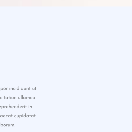
por incididunt ut
citation ullamco
eprehenderit in
ccaecat cupidatat
laborum.