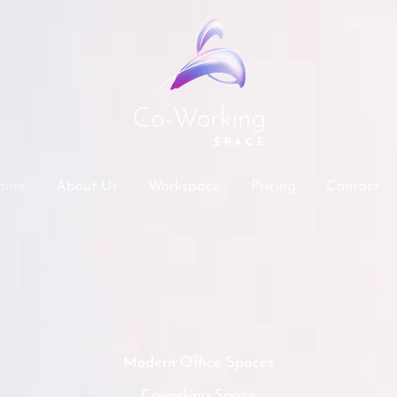
ome
About Us
Workspace
Pricing
Contact
Modern Office Spaces
Coworking Space